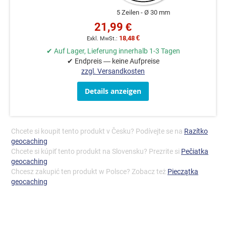
5 Zeilen
Ø 30 mm
21,99 €
18,48 €
✔ Auf Lager, Lieferung innerhalb 1-3 Tagen
✔ Endpreis — keine Aufpreise
zzgl. Versandkosten
Details anzeigen
Chcete si koupit tento produkt v Česku? Podívejte se na
Razítko
geocaching
Chcete si kúpiť tento produkt na Slovensku? Prezrite si
Pečiatka
geocaching
Chcesz zakupić ten produkt w Polsce? Zobacz też
Pieczątka
geocaching