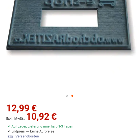
Zum
12,99 €
Anfang
10,92 €
der
Bildgalerie
✔ Auf Lager, Lieferung innerhalb 1-3 Tagen
springen
✔ Endpreis — keine Aufpreise
zzgl. Versandkosten