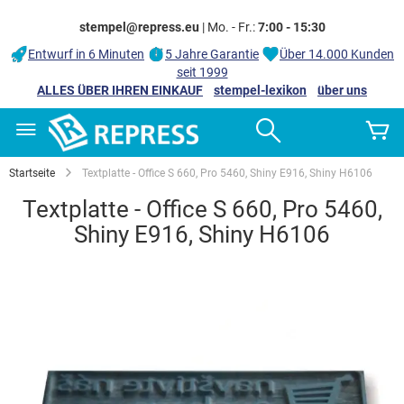
stempel@repress.eu
| Mo. - Fr.:
7:00 - 15:30
Entwurf in 6 Minuten
5 Jahre Garantie
Über 14.000 Kunden
seit 1999
ALLES ÜBER IHREN EINKAUF
stempel-lexikon
über uns
Zum
Search
M
Inhalt
springen
Startseite
Textplatte - Office S 660, Pro 5460, Shiny E916, Shiny H6106
Textplatte - Office S 660, Pro 5460,
Shiny E916, Shiny H6106
Zum
Ende
der
Bildgalerie
springen