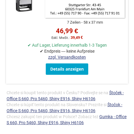
7 Zeilen
58 x 37 mm
46,99 €
39,49 €
✔ Auf Lager, Lieferung innerhalb 1-3 Tagen
✔ Endpreis — keine Aufpreise
zzgl. Versandkosten
Details anzeigen
Chcete si koupit tento produkt v Česku? Podívejte se na
Štoček -
Office S 660, Pro 5460, Shiny E916, Shiny H6106
Chcete si kúpiť tento produkt na Slovensku? Prezrite si
Štočok -
Office S 660, Pro 5460, Shiny E916, Shiny H6106
Chcesz zakupić ten produkt w Polsce? Zobacz też
Gumka - Office
S 660, Pro 5460, Shiny E916, Shiny H6106