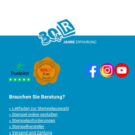
Brauchen Sie Beratung?
» Leitfaden zur Stempelauswahl
» Stempel online gestalten
» Stempelanforderungen
» Stempelhersteller
» Versand und Zahlung