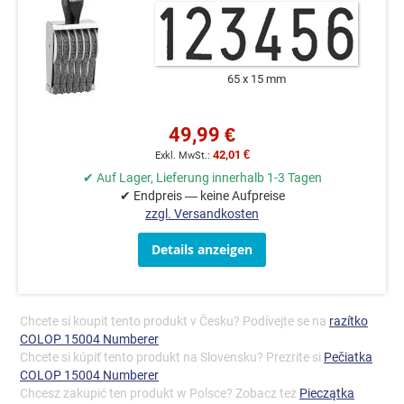
65 x 15 mm
49,99 €
42,01 €
✔ Auf Lager, Lieferung innerhalb 1-3 Tagen
✔ Endpreis — keine Aufpreise
zzgl. Versandkosten
Details anzeigen
Chcete si koupit tento produkt v Česku? Podívejte se na
razítko
COLOP 15004 Numberer
Chcete si kúpiť tento produkt na Slovensku? Prezrite si
Pečiatka
COLOP 15004 Numberer
Chcesz zakupić ten produkt w Polsce? Zobacz też
Pieczątka