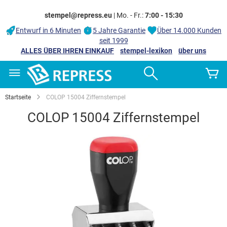
stempel@repress.eu
| Mo. - Fr.:
7:00 - 15:30
Entwurf in 6 Minuten
5 Jahre Garantie
Über 14.000 Kunden
seit 1999
ALLES ÜBER IHREN EINKAUF
stempel-lexikon
über uns
Zum
Search
M
Inhalt
springen
Startseite
COLOP 15004 Ziffernstempel
COLOP 15004 Ziffernstempel
Zum
Ende
der
Bildgalerie
springen