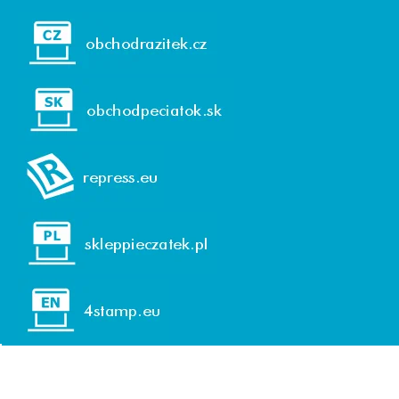
© 1992-2026 REPRESS, spol. s r. o. (GmbH)