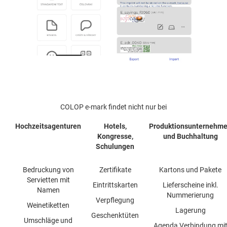
COLOP e-mark findet nicht nur bei
Hochzeitsagenturen
Hotels,
Produktionsunternehm
Kongresse,
und
Buchhaltung
Schulungen
Bedruckung von
Zertifikate
Kartons und Pakete
Servietten mit
Eintrittskarten
Lieferscheine inkl.
Namen
Nummerierung
Verpflegung
Weinetiketten
Lagerung
Geschenktüten
Umschläge und
Agenda Verbindung mi