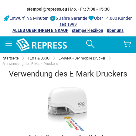
stempel@repress.eu
| Mo. - Fr.:
7:00 - 15:30
Entwurf in 6 Minuten
5 Jahre Garantie
Über 14.000 Kunden
seit 1999
ALLES ÜBER IHREN EINKAUF
stempel-lexikon
über uns
Zum
Search
M
Inhalt
springen
Startseite
TEXT & LOGO
E-MARK - Der mobile Drucker
Verwendung des E-Mark-Druckers
Verwendung des E-Mark-Druckers