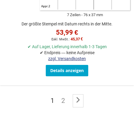
7 Zeilen
76 x 37 mm
Der größte Stempel mit Datum rechts in der Mitte.
53,99 €
45,37 €
✔ Auf Lager, Lieferung innerhalb 1-3 Tagen
✔ Endpreis — keine Aufpreise
zzgl. Versandkosten
Details anzeigen
Seite
Sie lesen gerade die Seite
Seite
Seite
Weiter
1
2