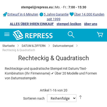
stempel@repress.eu
| Mo. - Fr.:
7:00 - 15:30
Entwurf in 6 Minuten
5 Jahre Garantie
Über 14.000 Kunden
seit 1999
ALLES ÜBER IHREN EINKAUF
stempel-lexikon
über uns
Zum
Search
M
Inhalt
springen
Startseite
DATUM & ZIFFERN
Datumsstempel
Rechteckig & Quadratisch
Rechteckig & Quadratisch
Rechteckige und quadratische Stempel mit Datum/Text-
Kombination (Ihr Firmenname) ✔ Über 20 Modelle und Formen
von Datumsstempeln
Artikel
1
-
16
von
20
Absteigend
Sortieren nach
sortieren