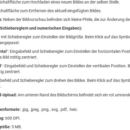
 Schaltfläche zum Hochladen eines neuen Bildes an der selben Stelle.
Schaltfläche zum Entfernen des aktuell eingefügten Bildes.
n:
Neben der Bildvorschau befinden sich kleine Pfeile, die zur Änderung de
t Schiebereglern und numerischen Eingaben):
ld mit Schieberegler zum Einstellen der Bildgröße. Beim Klick auf das Sym
angepasst.
ntal
“: Eingabefeld und Schieberegler zum Einstellen der horizontalen Po
 Bild mittig zentriert.
l
“: Eingabefeld und Schieberegler zum Einstellen der vertikalen Position
ig zentriert.
abefeld und Schieberegler zum drehen des Bildes. Beim Klick auf das Sym
t.
d-Upload:
Am unteren Rand des Bildschirms befindet sich ein rot umrand
tenformate:
.jpg, .jpeg, .png, .svg, .pdf, .heic.
ng:
600 DPI.
größe:
5 MB.