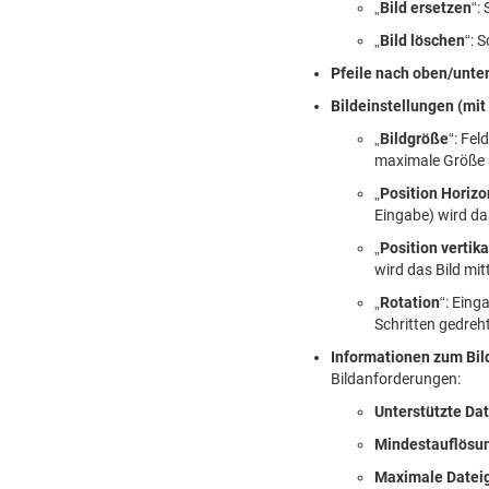
„
Bild ersetzen
“:
„
Bild löschen
“: 
Pfeile nach oben/unte
Bildeinstellungen (mi
„
Bildgröße
“: Fe
maximale Größe 
„
Position Horizo
Eingabe) wird das
„
Position vertika
wird das Bild mitt
„
Rotation
“: Eing
Schritten gedreh
Informationen zum Bil
Bildanforderungen:
Unterstützte Da
Mindestauflösu
Maximale Datei