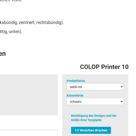
sbündig, zentriert, rechtsbündig).
tig, unten).
en