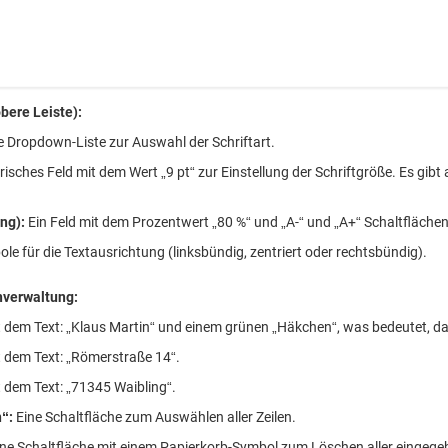
bere Leiste):
e Dropdown-Liste zur Auswahl der Schriftart.
isches Feld mit dem Wert „9 pt“ zur Einstellung der Schriftgröße. Es gib
ng):
Ein Feld mit dem Prozentwert „80 %“ und „A-“ und „A+“ Schaltfläch
le für die Textausrichtung (linksbündig, zentriert oder rechtsbündig).
nverwaltung:
 dem Text: „Klaus Martin“ und einem grünen „Häkchen“, was bedeutet, dass 
 dem Text: „Römerstraße 14“.
 dem Text: „71345 Waibling“.
n“:
Eine Schaltfläche zum Auswählen aller Zeilen.
ne Schaltfläche mit einem Papierkorb-Symbol zum Löschen aller eingege