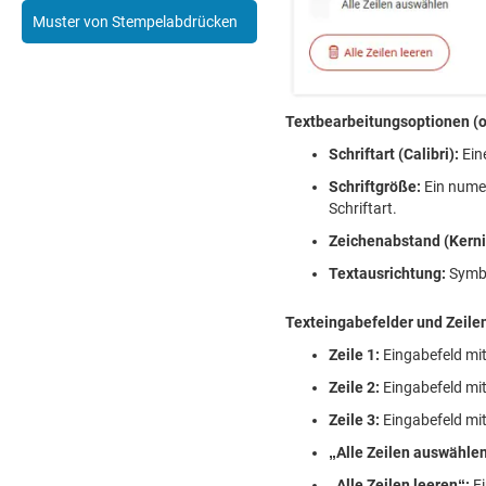
Muster von Stempelabdrücken
Textbearbeitungsoptionen (o
Schriftart (Calibri):
Ein
Schriftgröße:
Ein numer
Schriftart.
Zeichenabstand (Kerni
Textausrichtung:
Symbo
Texteingabefelder und Zeile
Zeile 1:
Eingabefeld mit
Zeile 2:
Eingabefeld mit
Zeile 3:
Eingabefeld mit
„Alle Zeilen auswähle
„Alle Zeilen leeren“:
Ei