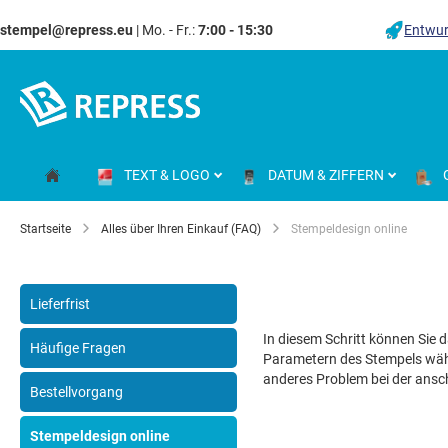
stempel@repress.eu
| Mo. - Fr.:
7:00 - 15:30
Entwur
Zum
Inhalt
springen
TEXT & LOGO
DATUM & ZIFFERN
Startseite
Alles über Ihren Einkauf (FAQ)
Stempeldesign online
Lieferfrist
In diesem Schritt können Sie 
Häufige Fragen
Parametern des Stempels wähle
anderes Problem bei der ansc
Bestellvorgang
Stempeldesign online