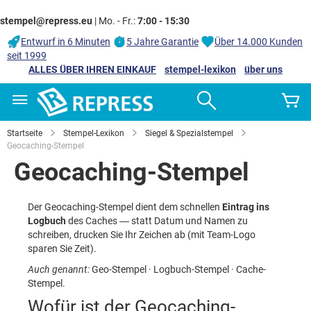
stempel@repress.eu
| Mo. - Fr.:
7:00 - 15:30
Entwurf in 6 Minuten
5 Jahre Garantie
Über 14.000 Kunden
seit 1999
ALLES ÜBER IHREN EINKAUF
stempel-lexikon
über uns
Zum
Search
M
Inhalt
springen
Startseite
Stempel-Lexikon
Siegel & Spezialstempel
Geocaching-Stempel
Geocaching-Stempel
Der Geocaching-Stempel dient dem schnellen
Eintrag ins
Logbuch
des Caches — statt Datum und Namen zu
schreiben, drucken Sie Ihr Zeichen ab (mit Team-Logo
sparen Sie Zeit).
Auch genannt:
Geo-Stempel · Logbuch-Stempel · Cache-
Stempel.
Wofür ist der Geocaching-