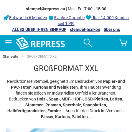
stempel@repress.eu
| Mo. - Fr.:
7:00 - 15:30
Entwurf in 6 Minuten
5 Jahre Garantie
Über 14.000 Kunden
seit 1999
ALLES ÜBER IHREN EINKAUF
stempel-lexikon
über uns
Zum
Search
M
Inhalt
springen
Startseite
GROßFORMAT XXL
GROßFORMAT XXL
Revolutionäre Stempel, geeignet zum Bedrucken von
Papier- und
PVC-Tüten, Kartons und Weinkisten
. Ihre Hauptanwendung
finden sie jedoch im industriellen Umfeld aller Branchen.
Bedrucken von
Holz-, Span-, MDF-, HDF-, OSB-Platten, Latten,
Stämmen, Prismen, Sperrholz, Spanplatten,
Halbfertigprodukten, Furnier
... Auch für den Druck im Versand –
Fässer, Kartons, Paletten
...