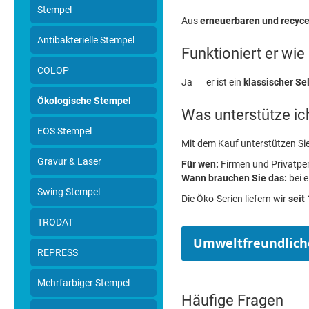
Stempel
Aus
erneuerbaren und recyce
Antibakterielle Stempel
Funktioniert er wi
COLOP
Ja — er ist ein
klassischer Se
Ökologische Stempel
Was unterstütze ic
EOS Stempel
Mit dem Kauf unterstützen Si
Gravur & Laser
Für wen:
Firmen und Privatper
Wann brauchen Sie das:
bei e
Swing Stempel
Die Öko-Serien liefern wir
seit
TRODAT
Umweltfreundlich
REPRESS
Mehrfarbiger Stempel
Häufige Fragen