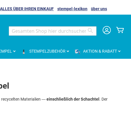
ALLES ÜBER IHREN EINKAUF
stempel-lexikon
über uns
Me
Search
Search
EMPEL
STEMPELZUBEHÖR
AKTION & RABATT
pel
recycelten Materialien —
einschließlich der Schachtel
. Der