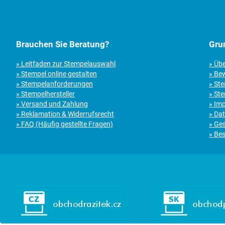
Brauchen Sie Beratung?
Gru
» Leitfaden zur Stempelauswahl
» Üb
» Stempel online gestalten
» Be
» Stempelanforderungen
» St
» Stempelhersteller
» Ste
» Versand und Zahlung
» Im
» Reklamation & Widerrufsrecht
» Da
» FAQ (Häufig gestellte Fragen)
» Ge
» Bes