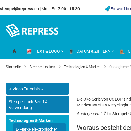
stempel@repress.eu
| Mo. - Fr.:
7:00 - 15:30
Entwurf in
Zum
Inhalt
springen
TEXT & LOGO
DATUM & ZIFFERN
G
Startseite
Stempel-Lexikon
Technologien & Marken
Ökologische 
⭐ Video-Tutorials ⭐
Die Öko-Serie von COLOP sin
Stempel nach Beruf &
Mindestanteil an Recyclingku
Verwendung
Auch genannt:
Öko-Stempel · G
Technologien & Marken
Woraus besteht de
E-Marke elektronischer