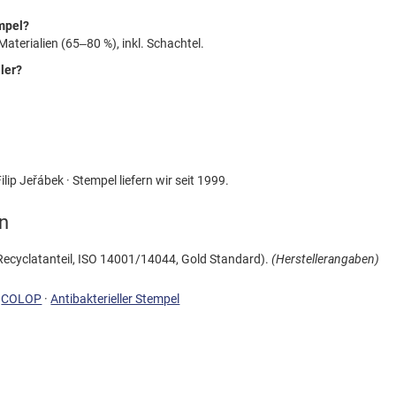
mpel?
aterialien (65–80 %), inkl. Schachtel.
ler?
lip Jeřábek · Stempel liefern wir seit 1999.
n
ecyclatanteil, ISO 14001/14044, Gold Standard).
(Herstellerangaben)
·
COLOP
·
Antibakterieller Stempel