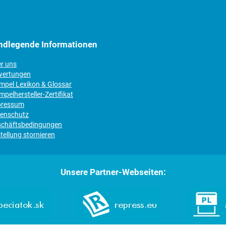
ndlegende Informationen
er uns
wertungen
empel Lexikon & Glossar
mpelhersteller-Zertifikat
pressum
tenschutz
schäftsbedingungen
tellung stornieren
Unsere Partner-Webseiten: