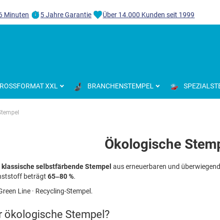
 6 Minuten
5 Jahre Garantie
Über 14.000 Kunden seit 1999
ROSSFORMAT XXL
BRANCHENSTEMPEL
SPEZIALST
Stempel
Ökologische Stem
d
klassische selbstfärbende Stempel
aus erneuerbaren und überwiegend 
nststoff beträgt
65–80 %
.
reen Line · Recycling-Stempel.
r ökologische Stempel?