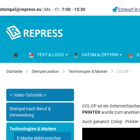
stempel@repress.eu
| Mo. - Fr.:
7:00 - 15:30
Entwurf in
Zum
Inhalt
springen
TEXT & LOGO
DATUM & ZIFFERN
G
Startseite
Stempel-Lexikon
Technologien & Marken
COLOP
⭐ Video-Tutorials ⭐
COLOP ist ein österreichisc
Stempel nach Beruf &
PRINTER
wurde zum anerkan
Verwendung
Auch genannt:
Colop · Printer
Technologien & Marken
E-Marke elektronischer