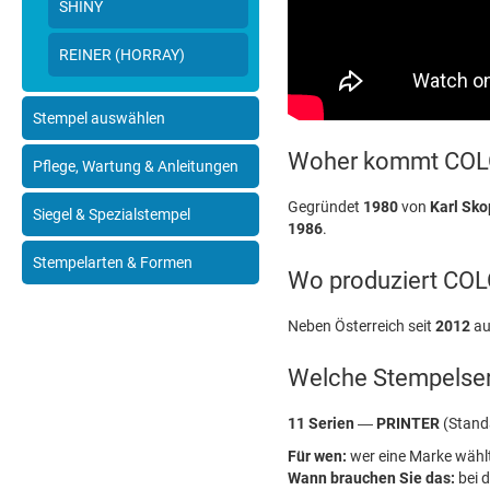
SHINY
REINER (HORRAY)
Stempel auswählen
Woher kommt CO
Pflege, Wartung & Anleitungen
Gegründet
1980
von
Karl Sk
Siegel & Spezialstempel
1986
.
Stempelarten & Formen
Wo produziert CO
Neben Österreich seit
2012
au
Welche Stempelser
11 Serien
—
PRINTER
(Stand
Für wen:
wer eine Marke wählt
Wann brauchen Sie das:
bei 