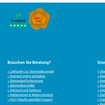
Brauchen Sie Beratung?
Gru
» Leitfaden zur Stempelauswahl
» Üb
» Stempel online gestalten
» Be
» Stempelanforderungen
» St
» Stempelhersteller
» Ste
» Versand und Zahlung
» Im
» Reklamation & Widerrufsrecht
» Da
» FAQ (Häufig gestellte Fragen)
» Ge
» Bes