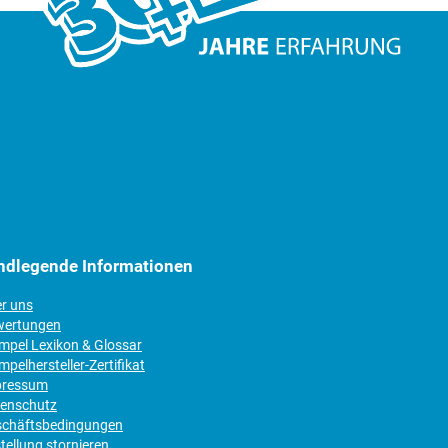
ndlegende Informationen
er uns
wertungen
empel Lexikon & Glossar
mpelhersteller-Zertifikat
pressum
tenschutz
schäftsbedingungen
tellung stornieren