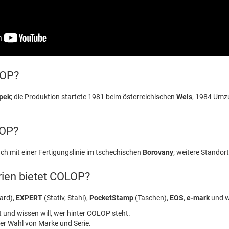
LOP?
opek
; die Produktion startete 1981 beim österreichischen
Wels
, 1984 Umz
LOP?
ch mit einer Fertigungslinie im tschechischen
Borovany
; weitere Standor
ien bietet COLOP?
ard),
EXPERT
(Stativ, Stahl),
PocketStamp
(Taschen),
EOS
,
e-mark
und w
 und wissen will, wer hinter COLOP steht.
der Wahl von Marke und Serie.