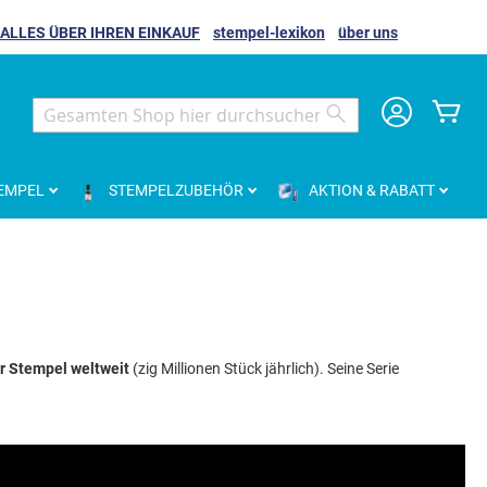
ALLES ÜBER IHREN EINKAUF
stempel-lexikon
über uns
Me
Search
Search
EMPEL
STEMPELZUBEHÖR
AKTION & RABATT
er Stempel weltweit
(zig Millionen Stück jährlich). Seine Serie