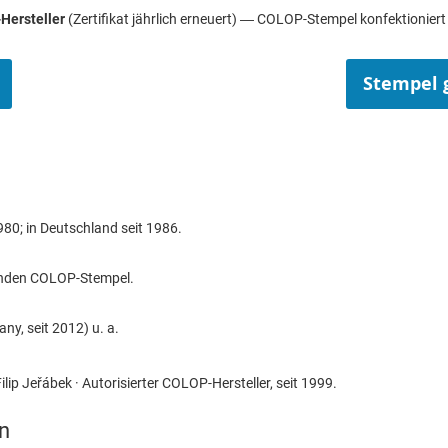
Hersteller
(Zertifikat jährlich erneuert) — COLOP-Stempel konfektionier
Stempel 
980; in Deutschland seit 1986.
benden COLOP-Stempel.
ny, seit 2012) u. a.
ilip Jeřábek · Autorisierter COLOP-Hersteller, seit 1999.
n