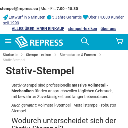
stempel@repress.eu
| Mo. - Fr.:
7:00 - 15:30
Entwurf in 6 Minuten
5 Jahre Garantie
Über 14.000 Kunden
seit 1999
ALLES ÜBER IHREN EINKAUF
stempel-lexikon
über uns
Zum
Search
M
Inhalt
springen
Startseite
Stempel-Lexikon
Stempelarten & Formen
Stativ-Stempel
Stativ-Stempel
Stativ-Stempel sind professionelle
massive Vollmetall-
Mechaniken
für den anspruchsvollen täglichen Gebrauch,
mit bewährter Zuverlässigkeit und langer Lebensdauer.
Auch genannt:
Vollmetall-Stempel · Metallstempel · robuster
Stempel.
Wodurch unterscheidet sich der