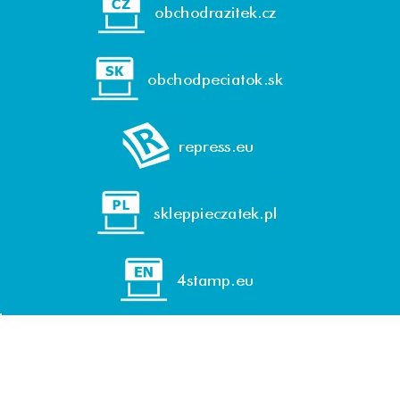
© 1992-2026 REPRESS, spol. s r. o. (GmbH)