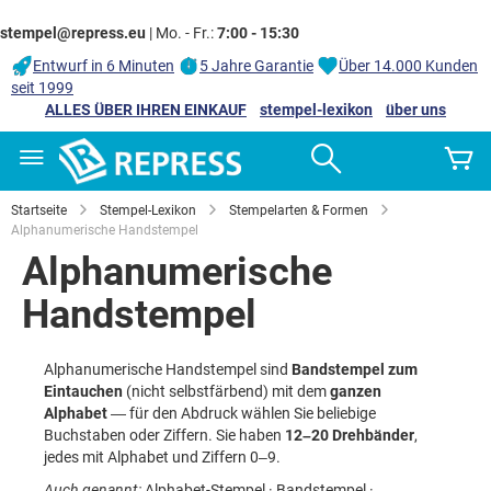
stempel@repress.eu
| Mo. - Fr.:
7:00 - 15:30
Entwurf in 6 Minuten
5 Jahre Garantie
Über 14.000 Kunden
seit 1999
ALLES ÜBER IHREN EINKAUF
stempel-lexikon
über uns
Zum
Search
M
Inhalt
springen
Startseite
Stempel-Lexikon
Stempelarten & Formen
Alphanumerische Handstempel
Alphanumerische
Handstempel
Alphanumerische Handstempel sind
Bandstempel zum
Eintauchen
(nicht selbstfärbend) mit dem
ganzen
Alphabet
— für den Abdruck wählen Sie beliebige
Buchstaben oder Ziffern. Sie haben
12–20 Drehbänder
,
jedes mit Alphabet und Ziffern 0–9.
Auch genannt:
Alphabet-Stempel · Bandstempel ·