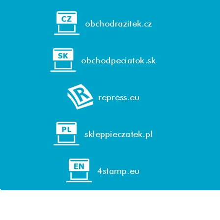
© 1992-2026 REPRESS, spol. s r. o. (GmbH)