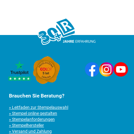
Brauchen Sie Beratung?
» Leitfaden zur Stempelauswahl
» Stempel online gestalten
» Stempelanforderungen
» Stempelhersteller
» Versand und Zahlung