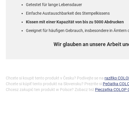
Getestet für lange Lebensdauer
Einfache Austauschbarkeit des Stempelkissens
Kissen mit einer Kapazität von bis zu 5000 Abdrucken
Geeignet für häufigen Gebrauch, insbesondere in Ämtern 
Wir glauben an unsere Arbeit und
Chcete si koupit tento produkt v Česku? Podívejte se na
razítko COLO
Chcete si kúpiť tento produkt na Slovensku? Prezrite si
Pečiatka COLO
Chcesz zakupić ten produkt w Polsce? Zobacz też
Pieczątka COLOP C