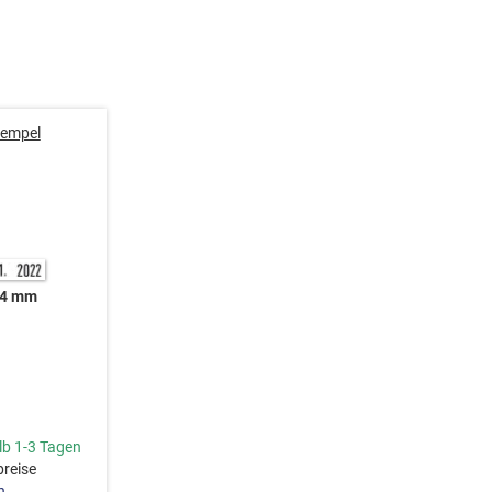
empel
 4 mm
lb 1-3 Tagen
preise
n