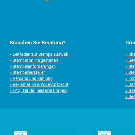
Brauchen Sie Beratung?
Gru
» Leitfaden zur Stempelauswahl
» Üb
» Stempel online gestalten
» Be
» Stempelanforderungen
» St
» Stempelhersteller
» Ste
» Versand und Zahlung
» Im
» Reklamation & Widerrufsrecht
» Da
» FAQ (Häufig gestellte Fragen)
» Ge
» Bes