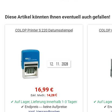
Zum
Anfang
Diese Artikel könnten Ihnen eventuell auch gefallen!
der
Bildgalerie
COLOP Printer S 220 Datumsstempel
COLOP C
springen
16,99 €
14,28 €
✔ Auf Lager, Lieferung innerhalb 1-3 Tagen
✔ Auf Lager
✔ Endpreis — keine Aufpreise
✔ End
zzgl. Versandkosten