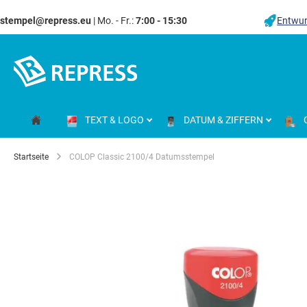
stempel@repress.eu
| Mo. - Fr.:
7:00 - 15:30
Entwur
Zum
Inhalt
springen
TEXT & LOGO
DATUM & ZIFFERN
Startseite
COLOP Classic 2100/4 Datumsstempel
Zum
Ende
der
Bildgalerie
springen