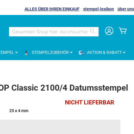
ALLES ÜBER IHREN EINKAUF
stempel-lexikon
über uns
Me
Search
Search
TEMPEL
STEMPELZUBEHÖR
AKTION & RABATT
OP Classic 2100/4 Datumsstempel
NICHT LIEFERBAR
25 x 4 mm