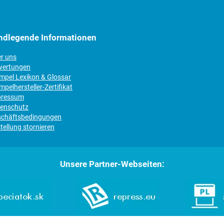
ndlegende Informationen
er uns
wertungen
empel Lexikon & Glossar
mpelhersteller-Zertifikat
pressum
tenschutz
schäftsbedingungen
tellung stornieren
Unsere Partner-Webseiten: