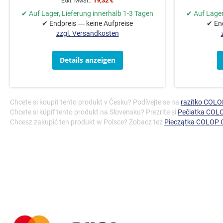
19,32 €
✔ Auf Lager, Lieferung innerhalb 1-3 Tagen
✔ Auf Lager
✔ Endpreis — keine Aufpreise
✔ End
zzgl. Versandkosten
Details anzeigen
Chcete si koupit tento produkt v Česku? Podívejte se na
razítko COLO
Chcete si kúpiť tento produkt na Slovensku? Prezrite si
Pečiatka COLO
Chcesz zakupić ten produkt w Polsce? Zobacz też
Pieczątka COLOP C