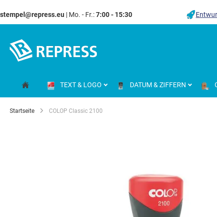
stempel@repress.eu
| Mo. - Fr.:
7:00 - 15:30
Entwur
Zum
Inhalt
springen
TEXT & LOGO
DATUM & ZIFFERN
Startseite
COLOP Classic 2100
Zum
Ende
der
Bildgalerie
springen