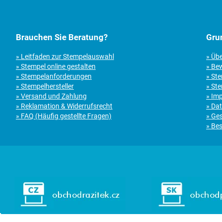
Brauchen Sie Beratung?
Gru
» Leitfaden zur Stempelauswahl
» Üb
» Stempel online gestalten
» Be
» Stempelanforderungen
» St
» Stempelhersteller
» Ste
» Versand und Zahlung
» Im
» Reklamation & Widerrufsrecht
» Da
» FAQ (Häufig gestellte Fragen)
» Ge
» Bes