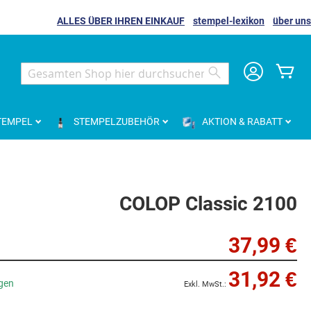
ALLES ÜBER IHREN EINKAUF
stempel-lexikon
über uns
Me
Search
Search
TEMPEL
STEMPELZUBEHÖR
AKTION & RABATT
COLOP Classic 2100
37,99 €
31,92 €
agen