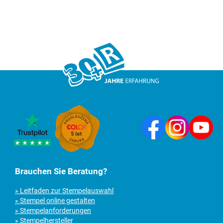
Brauchen Sie Beratung?
» Leitfaden zur Stempelauswahl
» Stempel online gestalten
» Stempelanforderungen
» Stempelhersteller