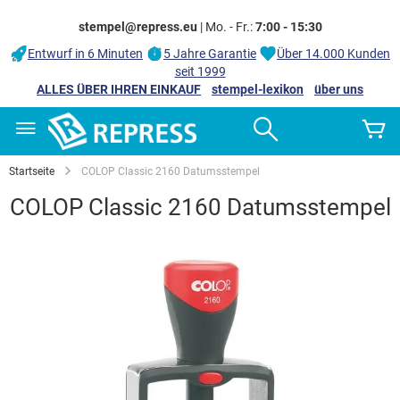
stempel@repress.eu
| Mo. - Fr.:
7:00 - 15:30
Entwurf in 6 Minuten
5 Jahre Garantie
Über 14.000 Kunden
seit 1999
ALLES ÜBER IHREN EINKAUF
stempel-lexikon
über uns
Zum
Search
M
Inhalt
springen
Startseite
COLOP Classic 2160 Datumsstempel
COLOP Classic 2160 Datumsstempel
Zum
Ende
der
Bildgalerie
springen