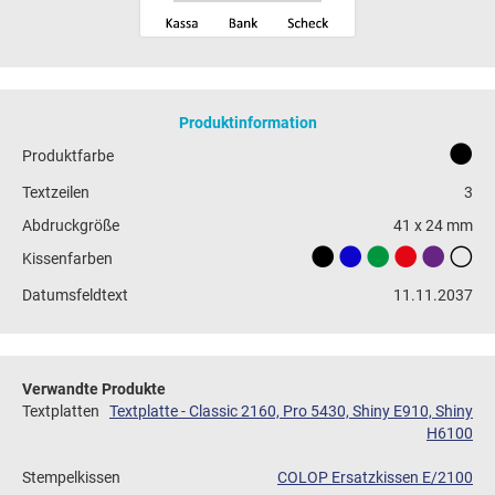
Produktinformation
Produktfarbe
Textzeilen
3
Abdruckgröße
41 x 24 mm
Kissenfarben
Datumsfeldtext
11.11.2037
Verwandte Produkte
Textplatten
Textplatte - Classic 2160, Pro 5430, Shiny E910, Shiny
H6100
Stempelkissen
COLOP Ersatzkissen E/2100