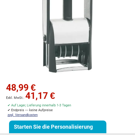
Zum
48,99 €
Anfang
41,17 €
der
Bildgalerie
✔ Auf Lager, Lieferung innerhalb 1-3 Tagen
springen
✔ Endpreis — keine Aufpreise
zzgl. Versandkosten
Starten Sie die Personalisierung