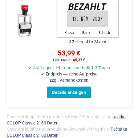
3 Zeilen
41 x 24 mm
53,99 €
45,37 €
✔ Auf Lager, Lieferung innerhalb 1-3 Tagen
✔ Endpreis — keine Aufpreise
zzgl. Versandkosten
Details anzeigen
Chcete si koupit tento produkt v Česku? Podívejte se na
razítko
COLOP Classic 2160 Dater
Chcete si kúpiť tento produkt na Slovensku? Prezrite si
Pečiatka
COLOP Classic 2160 Dater