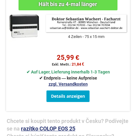
4 Zeilen
75 x 15 mm
25,99 €
21,84 €
✔ Auf Lager, Lieferung innerhalb 1-3 Tagen
✔ Endpreis — keine Aufpreise
zzgl. Versandkosten
Details anzeigen
Chcete si koupit tento produkt v Česku? Podívejte
se na
razítko COLOP EOS 25