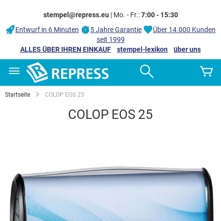
stempel@repress.eu
| Mo. - Fr.:
7:00 - 15:30
Entwurf in 6 Minuten
5 Jahre Garantie
Über 14.000 Kunden
seit 1999
ALLES ÜBER IHREN EINKAUF
stempel-lexikon
über uns
Zum
Search
M
Inhalt
springen
Startseite
COLOP EOS 25
COLOP EOS 25
Zum
Ende
der
Bildgalerie
springen