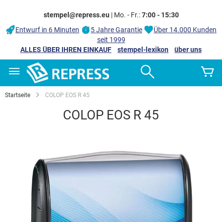
stempel@repress.eu
| Mo. - Fr.:
7:00 - 15:30
Entwurf in 6 Minuten
5 Jahre Garantie
Über 14.000 Kunden
seit 1999
ALLES ÜBER IHREN EINKAUF
stempel-lexikon
über uns
Zum
Search
M
Inhalt
springen
Startseite
COLOP EOS R 45
COLOP EOS R 45
Zum
Ende
der
Bildgalerie
springen