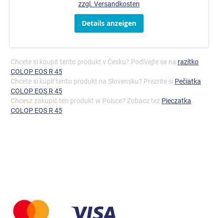
zzgl. Versandkosten
Details anzeigen
Chcete si koupit tento produkt v Česku? Podívejte se na
razítko
COLOP EOS R 45
Chcete si kúpiť tento produkt na Slovensku? Prezrite si
Pečiatka
COLOP EOS R 45
Chcesz zakupić ten produkt w Polsce? Zobacz też
Pieczątka
COLOP EOS R 45