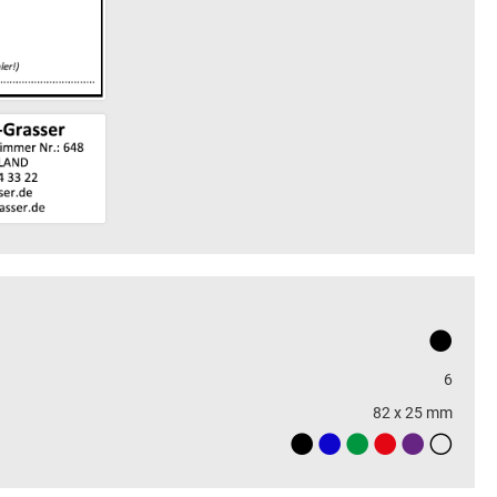
6
82 x 25 mm