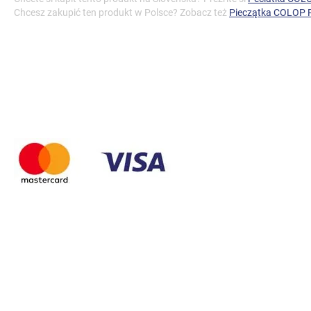
Chcesz zakupić ten produkt w Polsce? Zobacz też
Pieczątka COLOP P