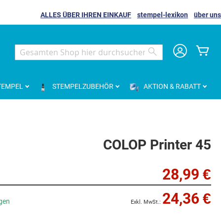
ALLES ÜBER IHREN EINKAUF
stempel-lexikon
über uns
Me
Search
Search
TEMPEL
STEMPELZUBEHÖR
AKTION & RABATT
COLOP Printer 45
28,99 €
24,36 €
agen