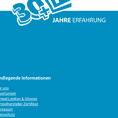
ndlegende Informationen
er uns
wertungen
empel Lexikon & Glossar
mpelhersteller-Zertifikat
pressum
tenschutz