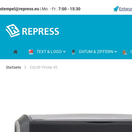
stempel@repress.eu
| Mo. - Fr.:
7:00 - 15:30
Entwur
Zum
Inhalt
springen
TEXT & LOGO
DATUM & ZIFFERN
Startseite
COLOP Printer 45
Zum
Ende
der
Bildgalerie
springen