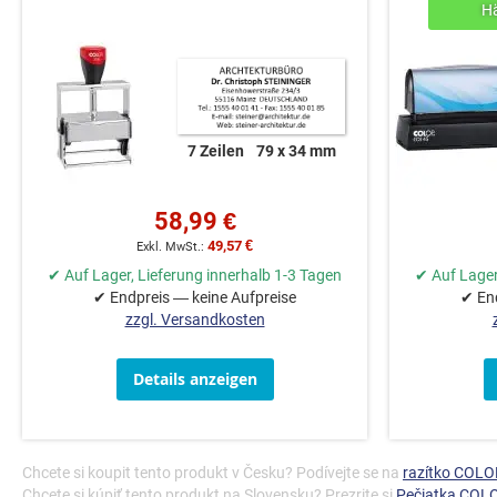
7 Zeilen
79 x 34 mm
58,99 €
49,57 €
✔ Auf Lager, Lieferung innerhalb 1-3 Tagen
✔ Auf Lager
✔ Endpreis — keine Aufpreise
✔ End
zzgl. Versandkosten
Details anzeigen
Chcete si koupit tento produkt v Česku? Podívejte se na
razítko COLOP
Chcete si kúpiť tento produkt na Slovensku? Prezrite si
Pečiatka COLO