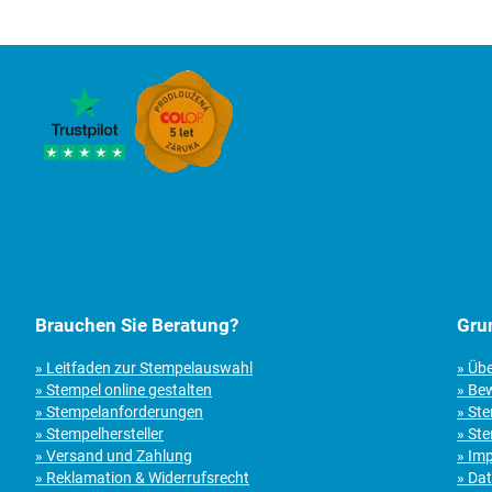
Brauchen Sie Beratung?
Gru
» Leitfaden zur Stempelauswahl
» Üb
» Stempel online gestalten
» Be
» Stempelanforderungen
» St
» Stempelhersteller
» Ste
» Versand und Zahlung
» Im
» Reklamation & Widerrufsrecht
» Da