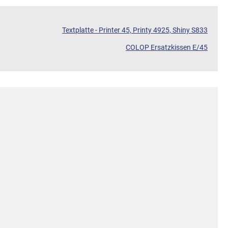
Textplatte - Printer 45, Printy 4925, Shiny S833
COLOP Ersatzkissen E/45