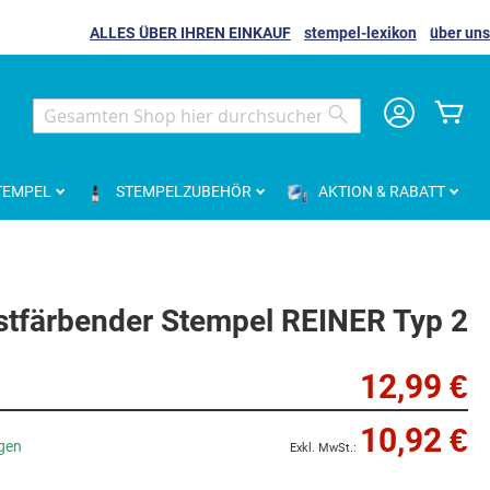
ALLES ÜBER IHREN EINKAUF
stempel-lexikon
über uns
Me
Search
Search
TEMPEL
STEMPELZUBEHÖR
AKTION & RABATT
stfärbender Stempel REINER Typ 2
12,99 €
10,92 €
agen