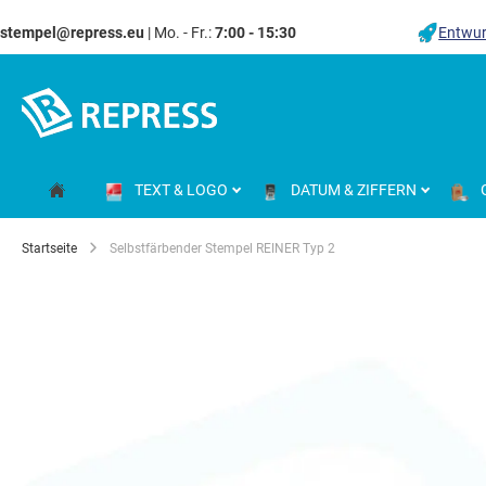
stempel@repress.eu
| Mo. - Fr.:
7:00 - 15:30
Entwur
Zum
Inhalt
springen
TEXT & LOGO
DATUM & ZIFFERN
Startseite
Selbstfärbender Stempel REINER Typ 2
Zum
Ende
der
Bildgalerie
springen