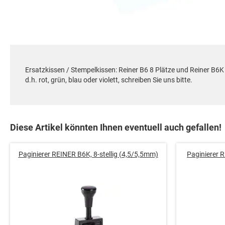
Zum
Anfang
der
Bildgalerie
springen
Ersatzkissen / Stempelkissen: Reiner B6 8 Plätze und Reiner B6K
d.h. rot, grün, blau oder violett, schreiben Sie uns bitte.
Diese Artikel könnten Ihnen eventuell auch gefallen!
Paginierer REINER B6K, 8-stellig (4,5/5,5mm)
Paginierer R