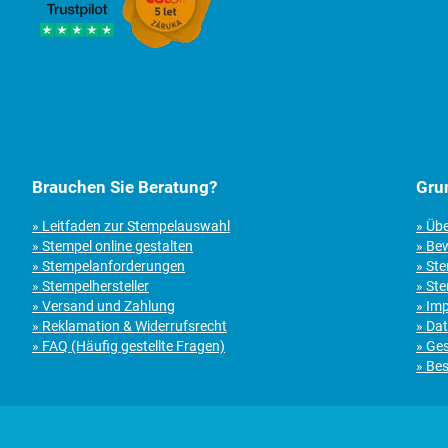
Brauchen Sie Beratung?
Gru
» Leitfaden zur Stempelauswahl
» Üb
» Stempel online gestalten
» Be
» Stempelanforderungen
» St
» Stempelhersteller
» Ste
» Versand und Zahlung
» Im
» Reklamation & Widerrufsrecht
» Da
» FAQ (Häufig gestellte Fragen)
» Ge
» Bes