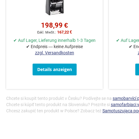
198,99 €
167,22 €
✔ Auf Lager, Lieferung innerhalb 1-3 Tagen
✔ Auf Lager
✔ Endpreis — keine Aufpreise
✔ End
zzgl. Versandkosten
Details anzeigen
Chcete si koupit tento produkt v Česku? Podívejte se na
samobarvící p
Chcete si kúpiť tento produkt na Slovensku? Prezrite si
samofarbiaci 
Chcesz zakupić ten produkt w Polsce? Zobacz też
Samotuszująca pod