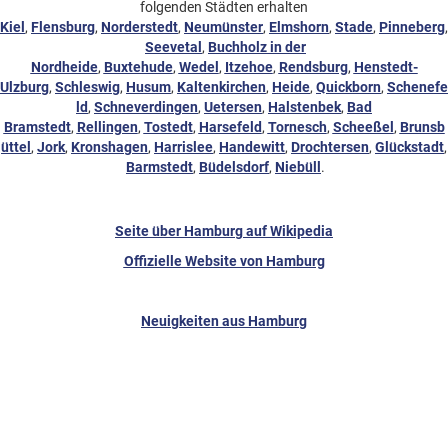
folgenden Städten erhalten
Kiel
,
Flensburg
,
Norderstedt
,
Neumünster
,
Elmshorn
,
Stade
,
Pinneberg
,
Seevetal
,
Buchholz in der
Nordheide
,
Buxtehude
,
Wedel
,
Itzehoe
,
Rendsburg
,
Henstedt-
Ulzburg
,
Schleswig
,
Husum
,
Kaltenkirchen
,
Heide
,
Quickborn
,
Schenefe
ld
,
Schneverdingen
,
Uetersen
,
Halstenbek
,
Bad
Bramstedt
,
Rellingen
,
Tostedt
,
Harsefeld
,
Tornesch
,
Scheeßel
,
Brunsb
üttel
,
Jork
,
Kronshagen
,
Harrislee
,
Handewitt
,
Drochtersen
,
Glückstadt
,
Barmstedt
,
Büdelsdorf
,
Niebüll
.
Seite über Hamburg auf Wikipedia
Offizielle Website von Hamburg
Neuigkeiten aus Hamburg