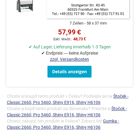
7 Zeilen
58 x 37 mm
57,99 €
48,73 €
✔ Auf Lager, Lieferung innerhalb 1-3 Tagen
✔ Endpreis — keine Aufpreise
zzgl. Versandkosten
Details anzeigen
Chcete si koupit tento produkt v Česku? Podívejte se na
Štoček -
Classic 2660, Pro 5460, Shiny E916, Shiny H6106
Chcete si kúpiť tento produkt na Slovensku? Prezrite si
Štočok -
Classic 2660, Pro 5460, Shiny E916, Shiny H6106
Chcesz zakupić ten produkt w Polsce? Zobacz też
Gumka -
Classic 2660, Pro 5460, Shiny E916, Shiny H6106