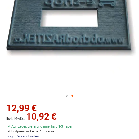
Zum
12,99 €
Anfang
10,92 €
der
Bildgalerie
✔ Auf Lager, Lieferung innerhalb 1-3 Tagen
springen
✔ Endpreis — keine Aufpreise
zzgl. Versandkosten