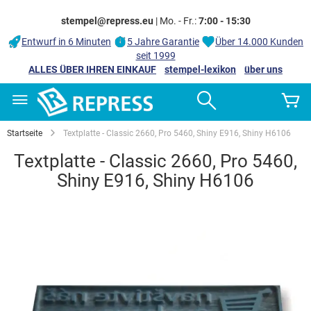
stempel@repress.eu
| Mo. - Fr.:
7:00 - 15:30
Entwurf in 6 Minuten
5 Jahre Garantie
Über 14.000 Kunden
seit 1999
ALLES ÜBER IHREN EINKAUF
stempel-lexikon
über uns
Zum
Search
M
Inhalt
springen
Startseite
Textplatte - Classic 2660, Pro 5460, Shiny E916, Shiny H6106
Textplatte - Classic 2660, Pro 5460,
Shiny E916, Shiny H6106
Zum
Ende
der
Bildgalerie
springen