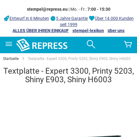
stempel@repress.eu
| Mo. - Fr.:
7:00 - 15:30
Entwurf in 6 Minuten
5 Jahre Garantie
Über 14.000 Kunden
seit 1999
ALLES ÜBER IHREN EINKAUF
stempel-lexikon
über uns
Zum
Search
M
Inhalt
springen
Startseite
Textplatte - Expert 3300, Printy 5203, Shiny E903, Shiny H6003
Textplatte - Expert 3300, Printy 5203,
Shiny E903, Shiny H6003
Zum
Ende
der
Bildgalerie
springen