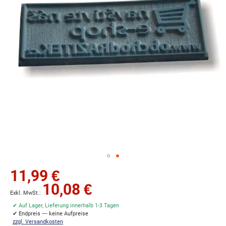
Zum
11,99 €
Anfang
10,08 €
der
Bildgalerie
✔ Auf Lager, Lieferung innerhalb 1-3 Tagen
springen
✔ Endpreis — keine Aufpreise
zzgl. Versandkosten