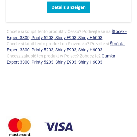
Details anzeigen
Chcete si koupit tento produkt v Česku? Podívejte se na
Štoček -
Expert 3300, Printy 5203, Shiny E903, Shiny H6003
Chcete si kúpiť tento produkt na Slovensku? Prezrite si
Štočok -
Expert 3300, Printy 5203, Shiny E903, Shiny H6003
Chcesz zakupić ten produkt w Polsce? Zobacz też
Gumka -
Expert 3300, Printy 5203, Shiny E903, Shiny H6003