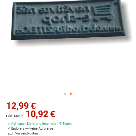
Zum
12,99 €
Anfang
10,92 €
der
Bildgalerie
✔ Auf Lager, Lieferung innerhalb 1-3 Tagen
springen
✔ Endpreis — keine Aufpreise
zzgl. Versandkosten