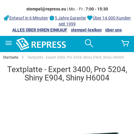
stempel@repress.eu
| Mo. - Fr.:
7:00 - 15:30
Entwurf in 6 Minuten
5 Jahre Garantie
Über 14.000 Kunden
seit 1999
ALLES ÜBER IHREN EINKAUF
stempel-lexikon
über uns
Zum
Search
M
Inhalt
springen
Startseite
Textplatte - Expert 3400, Pro 5204, Shiny E904, Shiny H6004
Textplatte - Expert 3400, Pro 5204,
Shiny E904, Shiny H6004
Zum
Ende
der
Bildgalerie
springen