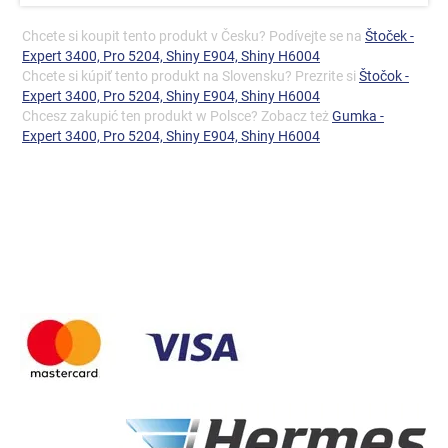
Chcete si koupit tento produkt v Česku? Podívejte se na
Štoček -
Expert 3400, Pro 5204, Shiny E904, Shiny H6004
Chcete si kúpiť tento produkt na Slovensku? Prezrite si
Štočok -
Expert 3400, Pro 5204, Shiny E904, Shiny H6004
Chcesz zakupić ten produkt w Polsce? Zobacz też
Gumka -
Expert 3400, Pro 5204, Shiny E904, Shiny H6004