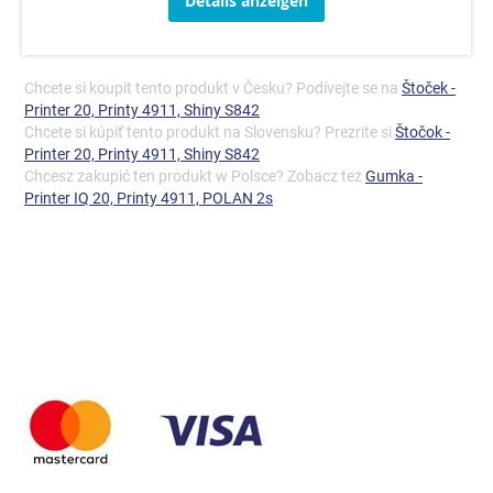
Details anzeigen
Chcete si koupit tento produkt v Česku? Podívejte se na
Štoček -
Printer 20, Printy 4911, Shiny S842
Chcete si kúpiť tento produkt na Slovensku? Prezrite si
Štočok -
Printer 20, Printy 4911, Shiny S842
Chcesz zakupić ten produkt w Polsce? Zobacz też
Gumka -
Printer IQ 20, Printy 4911, POLAN 2s