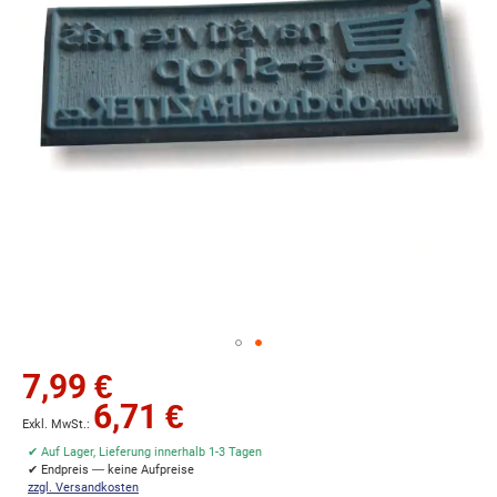
Zum
7,99 €
Anfang
6,71 €
der
Bildgalerie
✔ Auf Lager, Lieferung innerhalb 1-3 Tagen
springen
✔ Endpreis — keine Aufpreise
zzgl. Versandkosten