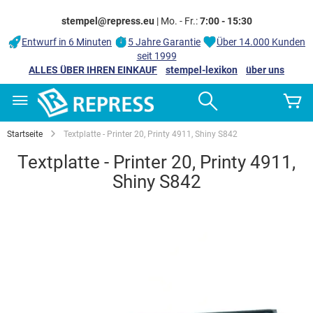
stempel@repress.eu
| Mo. - Fr.:
7:00 - 15:30
Entwurf in 6 Minuten
5 Jahre Garantie
Über 14.000 Kunden
seit 1999
ALLES ÜBER IHREN EINKAUF
stempel-lexikon
über uns
Zum
Search
M
Inhalt
springen
Startseite
Textplatte - Printer 20, Printy 4911, Shiny S842
Textplatte - Printer 20, Printy 4911,
Shiny S842
Zum
Ende
der
Bildgalerie
springen