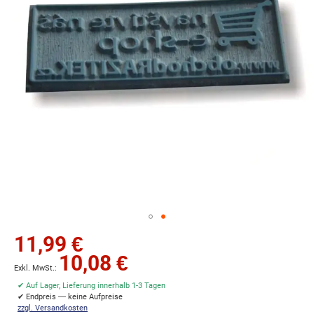
Zum
11,99 €
Anfang
10,08 €
der
Bildgalerie
✔ Auf Lager, Lieferung innerhalb 1-3 Tagen
springen
✔ Endpreis — keine Aufpreise
zzgl. Versandkosten