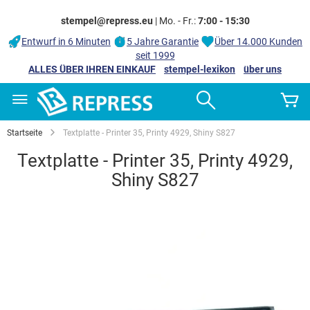
stempel@repress.eu
| Mo. - Fr.:
7:00 - 15:30
Entwurf in 6 Minuten
5 Jahre Garantie
Über 14.000 Kunden
seit 1999
ALLES ÜBER IHREN EINKAUF
stempel-lexikon
über uns
Zum
Search
M
Inhalt
springen
Startseite
Textplatte - Printer 35, Printy 4929, Shiny S827
Textplatte - Printer 35, Printy 4929,
Shiny S827
Zum
Ende
der
Bildgalerie
springen