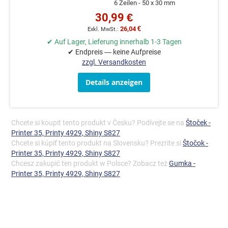
6 Zeilen
50 x 30 mm
30,99 €
26,04 €
✔ Auf Lager, Lieferung innerhalb 1-3 Tagen
✔ Endpreis — keine Aufpreise
zzgl. Versandkosten
Details anzeigen
Chcete si koupit tento produkt v Česku? Podívejte se na
Štoček -
Printer 35, Printy 4929, Shiny S827
Chcete si kúpiť tento produkt na Slovensku? Prezrite si
Štočok -
Printer 35, Printy 4929, Shiny S827
Chcesz zakupić ten produkt w Polsce? Zobacz też
Gumka -
Printer 35, Printy 4929, Shiny S827