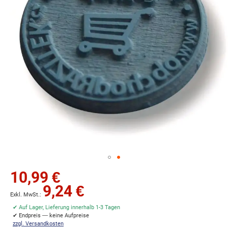
Zum
10,99 €
Anfang
9,24 €
der
Bildgalerie
✔ Auf Lager, Lieferung innerhalb 1-3 Tagen
springen
✔ Endpreis — keine Aufpreise
zzgl. Versandkosten