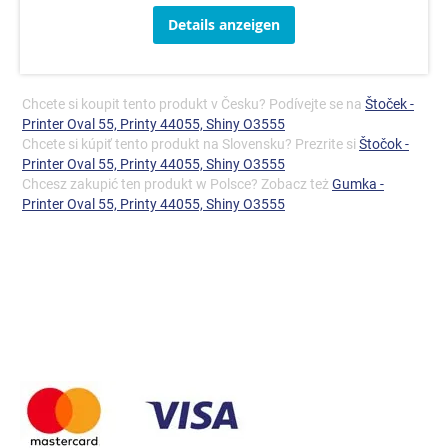
Details anzeigen
Chcete si koupit tento produkt v Česku? Podívejte se na
Štoček -
Printer Oval 55, Printy 44055, Shiny O3555
Chcete si kúpiť tento produkt na Slovensku? Prezrite si
Štočok -
Printer Oval 55, Printy 44055, Shiny O3555
Chcesz zakupić ten produkt w Polsce? Zobacz też
Gumka -
Printer Oval 55, Printy 44055, Shiny O3555