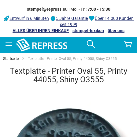
stempel@repress.eu
| Mo. - Fr.:
7:00 - 15:30
Entwurf in 6 Minuten
5 Jahre Garantie
Über 14.000 Kunden
seit 1999
ALLES ÜBER IHREN EINKAUF
stempel-lexikon
über uns
Zum
Search
M
Inhalt
springen
Startseite
Textplatte - Printer Oval 55, Printy 44055, Shiny O3555
Textplatte - Printer Oval 55, Printy
44055, Shiny O3555
Zum
Ende
der
Bildgalerie
springen