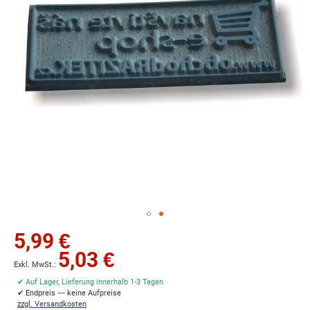
Zum
5,99 €
Anfang
5,03 €
der
Bildgalerie
✔ Auf Lager, Lieferung innerhalb 1-3 Tagen
springen
✔ Endpreis — keine Aufpreise
zzgl. Versandkosten