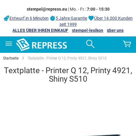
stempel@repress.eu
| Mo. - Fr.:
7:00 - 15:30
Entwurf in 6 Minuten
5 Jahre Garantie
Über 14.000 Kunden
seit 1999
ALLES ÜBER IHREN EINKAUF
stempel-lexikon
über uns
Zum
Search
M
Inhalt
springen
Startseite
Textplatte - Printer Q 12, Printy 4921, Shiny S510
Textplatte - Printer Q 12, Printy 4921,
Shiny S510
Zum
Ende
der
Bildgalerie
springen