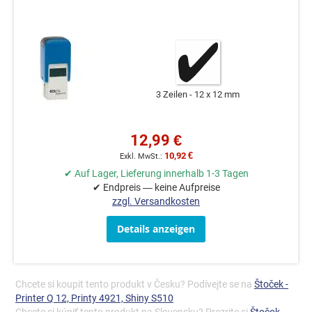
3 Zeilen
12 x 12 mm
12,99 €
10,92 €
✔ Auf Lager, Lieferung innerhalb 1-3 Tagen
✔ Endpreis — keine Aufpreise
zzgl. Versandkosten
Details anzeigen
Chcete si koupit tento produkt v Česku? Podívejte se na
Štoček -
Printer Q 12, Printy 4921, Shiny S510