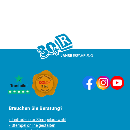
Brauchen Sie Beratung?
» Leitfaden zur Stempelauswahl
» Stempel online gestalten