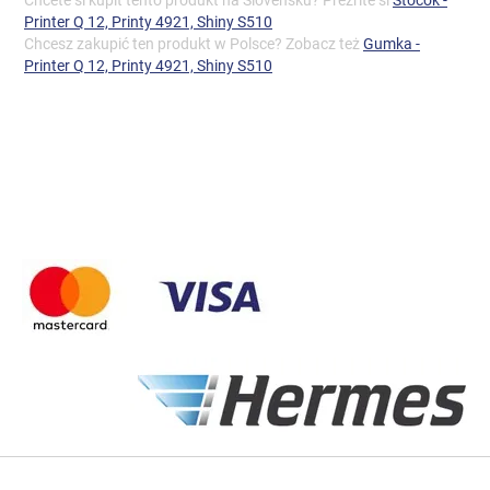
Chcete si kúpiť tento produkt na Slovensku? Prezrite si
Štočok -
Printer Q 12, Printy 4921, Shiny S510
Chcesz zakupić ten produkt w Polsce? Zobacz też
Gumka -
Printer Q 12, Printy 4921, Shiny S510