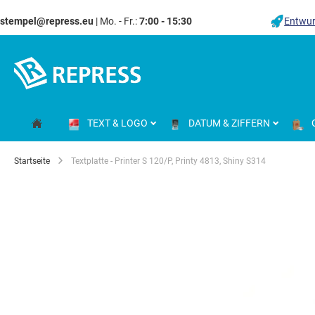
stempel@repress.eu
| Mo. - Fr.:
7:00 - 15:30
Entwur
Zum
Inhalt
springen
TEXT & LOGO
DATUM & ZIFFERN
Startseite
Textplatte - Printer S 120/P, Printy 4813, Shiny S314
Zum
Ende
der
Bildgalerie
springen