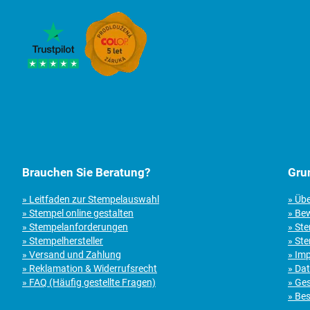
Brauchen Sie Beratung?
Gru
» Leitfaden zur Stempelauswahl
» Üb
» Stempel online gestalten
» Be
» Stempelanforderungen
» St
» Stempelhersteller
» Ste
» Versand und Zahlung
» Im
» Reklamation & Widerrufsrecht
» Da
» FAQ (Häufig gestellte Fragen)
» Ge
» Bes