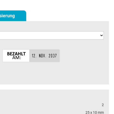
isierung
2
25 x 10 mm