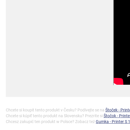
Chcete si koupit tento produkt v Česku? Podívejte se na
Štoček - Prin
Chcete si kúpiť tento produkt na Slovensku? Prezrite si
Štočok - Print
Chcesz zakupić ten produkt w Polsce? Zobacz też
Gumka - Printer S 