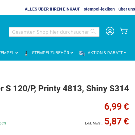
ALLES ÜBER IHREN EINKAUF
stempel-lexikon
über uns
Me
Search
Search
TEMPEL
STEMPELZUBEHÖR
AKTION & RABATT
er S 120/P, Printy 4813, Shiny S314
6,99 €
5,87 €
agen