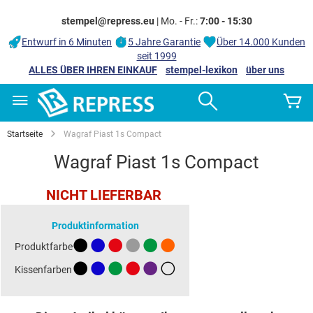
stempel@repress.eu
| Mo. - Fr.:
7:00 - 15:30
Entwurf in 6 Minuten
5 Jahre Garantie
Über 14.000 Kunden
seit 1999
ALLES ÜBER IHREN EINKAUF
stempel-lexikon
über uns
Zum
Search
M
Inhalt
springen
Startseite
Wagraf Piast 1s Compact
Wagraf Piast 1s Compact
Zum
Zum
NICHT LIEFERBAR
Ende
Anfang
der
der
Produktinformation
Bildgalerie
Bildgalerie
Produktfarbe
springen
springen
Kissenfarben