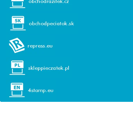
© 1992-2026 REPRESS, spol. s r. o. (GmbH)