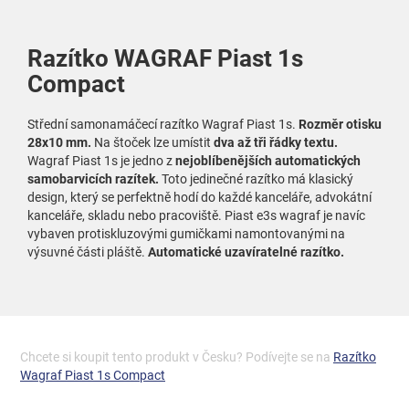
Razítko WAGRAF Piast 1s
Compact
Střední samonamáčecí razítko Wagraf Piast 1s.
Rozměr otisku
28x10 mm.
Na štoček lze umístit
dva až tři řádky textu.
Wagraf Piast 1s je jedno z
nejoblíbenějších automatických
samobarvicích razítek.
Toto jedinečné razítko má klasický
design, který se perfektně hodí do každé kanceláře, advokátní
kanceláře, skladu nebo pracoviště. Piast e3s wagraf je navíc
vybaven protiskluzovými gumičkami namontovanými na
výsuvné části pláště.
Automatické uzavíratelné razítko.
Chcete si koupit tento produkt v Česku? Podívejte se na
Razítko
Wagraf Piast 1s Compact