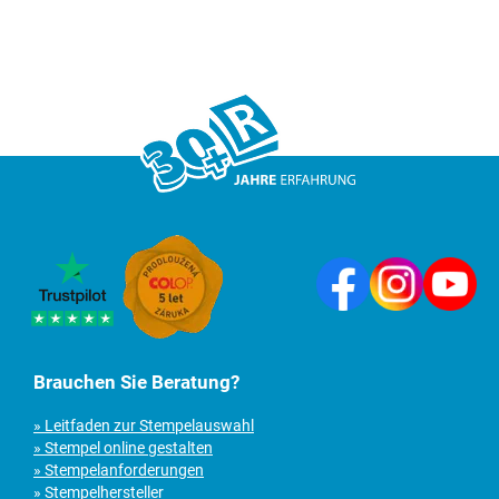
Brauchen Sie Beratung?
» Leitfaden zur Stempelauswahl
» Stempel online gestalten
» Stempelanforderungen
» Stempelhersteller