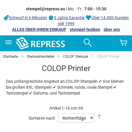
stempel@repress.eu
| Mo. - Fr.:
7:00 - 15:30
Entwurf in 6 Minuten
5 Jahre Garantie
Über 14.000 Kunden
seit 1999
ALLES ÜBER IHREN EINKAUF
stempel-lexikon
über uns
Zum
Search
M
Inhalt
springen
Startseite
Stempelhersteller
COLOP Stempel
COLOP Printer
COLOP Printer
Das umfangreichste Angebot an COLOP-Stempeln ✔ Von kleinen
bis großen XXL-Stempeln ✔ Schmale, runde, ovale Stempel ✔
Textstempel ✔ Datums- und Textstempel
Artikel
1
-
16
von
69
Absteigend
Sortieren nach
sortieren