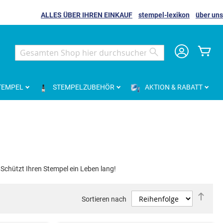
ALLES ÜBER IHREN EINKAUF
stempel-lexikon
über uns
Me
Search
Search
TEMPEL
STEMPELZUBEHÖR
AKTION & RABATT
Schützt Ihren Stempel ein Leben lang!
Abst
Sortieren nach
sorti