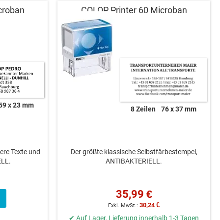
croban
COLOP Printer 60 Microban
59 x 23 mm
8 Zeilen
76 x 37 mm
ere Texte und
Der größte klassische Selbstfärbestempel,
LL.
ANTIBAKTERIELL.
35,99 €
30,24 €
✔ Auf Lager, Lieferung innerhalb 1-3 Tagen