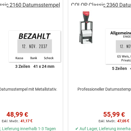
ssic 2160 Datumsstempel
COLOP Classic 2360 Dat
3 Zeilen
41 x 24 mm
5 Zeilen
 Datumsstempel mit Metallstativ.
Professioneller Datumsstempe
48,99 €
55,99 €
41,17 €
47,05 €
, Lieferung innerhalb 1-3 Tagen
✔ Auf Lager, Lieferung innerha