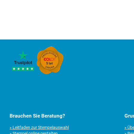
Brauchen Sie Beratung?
Gru
» Leitfaden zur Stempelauswahl
» Üb
» Stempel online gestalten
» Be