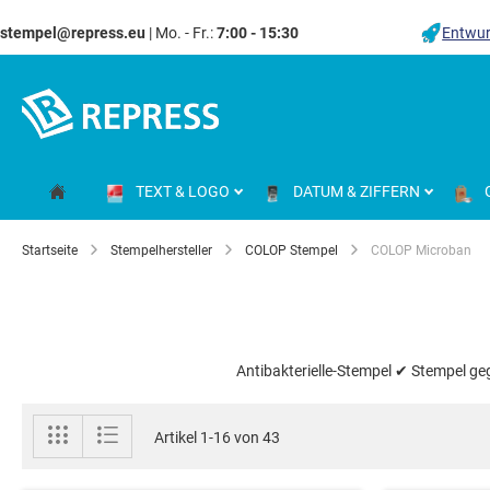
stempel@repress.eu
| Mo. - Fr.:
7:00 - 15:30
Entwur
Zum
Inhalt
springen
TEXT & LOGO
DATUM & ZIFFERN
Startseite
Stempelhersteller
COLOP Stempel
COLOP Microban
Antibakterielle-Stempel ✔ Stempel ge
Anzeigen
Liste
Liste
Artikel
1
-
16
von
43
als