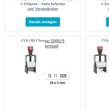
✔ Endpreis — keine Aufpreise
✔ End
zzgl. Versandkosten
Details anzeigen
COLOP Classic 2000/5
COL
Datumsstempel
28 x 5 mm