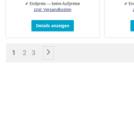
✔ Endpreis — keine Aufpreise
✔ End
zzgl. Versandkosten
Details anzeigen
Seite
Sie lesen gerade die Seite
Seite
Seite
Seite
Weiter
1
2
3