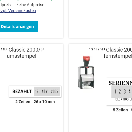
preis — keine Aufpreise
zzgl. Versandkosten
Details anzeigen
OP Classic 2000/P
COLOP Classic 20
Datumsstempel
Ziffernstempe
2 Zeilen
26 x 10 mm
5 Zeilen